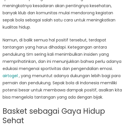
meningkatnya kesadaran akan pentingnya kesehatan,
banyak klub dan komunitas mulai mendorong kegiatan
sepak bola sebagai salah satu cara untuk meningkatkan
kualitas hidup.
Namun, di balik semua hal positif tersebut, terdapat
tantangan yang harus dihadapi. Ketegangan antara
pendukung tim sering kali menimbulkan insiden yang
memprihatinkan, dan ini menunjukkan bahwa perlu adanya
edukasi mengenai sportivitas dan pengendalian emosi.
airtogel
, yang menuntut adanya dukungan lebih bagi para
pemain dan pendukung. Sepak bola di Indonesia memiliki
potensi besar untuk membawa dampak positif, asalkan kita
bisa mengelola tantangan yang ada dengan bijak.
Basket sebagai Gaya Hidup
Sehat