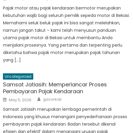
on
Pajak motor atau pajak kendaraan bermotor merupakan
kebutuhan wajib bagi seluruh pemilik sepeda motor di Bekasi.
Memahami seluk beluk pajak ini bisa sangat melelahkan,
namun jangan takut – kami telah menyusun panduan
utama pajak motor di Bekasi untuk membantu Anda
menjalani prosesnya. Yang pertama dan terpenting perlu
diketahui bahwa pajak motor merupakan pajak tahunan
yang […]
Uncategorized
Samsat Jatiasih: Memperlancar Proses
Pembayaran Pajak Kendaraan
Author
Posted
gacorkali
May 5, 2026
on
Samsat Jatiasih merupakan lembaga pemerintah di
Indonesia yang khusus menangani penyederhanaan proses
pembayaran pajak kendaraan. Badan tersebut dikenal
efisien dan efektif dalam menangani urusan pajak