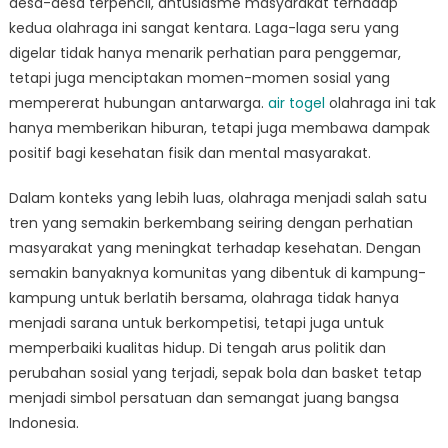
desa-desa terpencil, antusiasme masyarakat terhadap
dan
Kesehatan:
kedua olahraga ini sangat kentara. Laga-laga seru yang
Olahraga
digelar tidak hanya menarik perhatian para penggemar,
yang
tetapi juga menciptakan momen-momen sosial yang
Mengguncan
mempererat hubungan antarwarga.
air togel
olahraga ini tak
Indonesia
hanya memberikan hiburan, tetapi juga membawa dampak
positif bagi kesehatan fisik dan mental masyarakat.
Dalam konteks yang lebih luas, olahraga menjadi salah satu
tren yang semakin berkembang seiring dengan perhatian
masyarakat yang meningkat terhadap kesehatan. Dengan
semakin banyaknya komunitas yang dibentuk di kampung-
kampung untuk berlatih bersama, olahraga tidak hanya
menjadi sarana untuk berkompetisi, tetapi juga untuk
memperbaiki kualitas hidup. Di tengah arus politik dan
perubahan sosial yang terjadi, sepak bola dan basket tetap
menjadi simbol persatuan dan semangat juang bangsa
Indonesia.