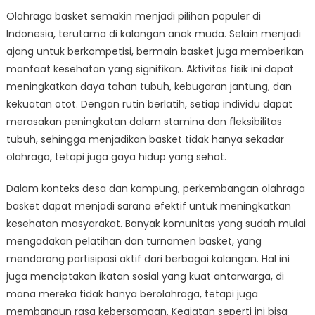
Olahraga basket semakin menjadi pilihan populer di
Indonesia, terutama di kalangan anak muda. Selain menjadi
ajang untuk berkompetisi, bermain basket juga memberikan
manfaat kesehatan yang signifikan. Aktivitas fisik ini dapat
meningkatkan daya tahan tubuh, kebugaran jantung, dan
kekuatan otot. Dengan rutin berlatih, setiap individu dapat
merasakan peningkatan dalam stamina dan fleksibilitas
tubuh, sehingga menjadikan basket tidak hanya sekadar
olahraga, tetapi juga gaya hidup yang sehat.
Dalam konteks desa dan kampung, perkembangan olahraga
basket dapat menjadi sarana efektif untuk meningkatkan
kesehatan masyarakat. Banyak komunitas yang sudah mulai
mengadakan pelatihan dan turnamen basket, yang
mendorong partisipasi aktif dari berbagai kalangan. Hal ini
juga menciptakan ikatan sosial yang kuat antarwarga, di
mana mereka tidak hanya berolahraga, tetapi juga
membangun rasa kebersamaan. Kegiatan seperti ini bisa